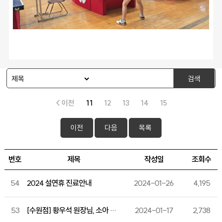
검색
< 이전
11
12
13
14
15
이전
다음
목록
번호
제목
작성일
조회수
54
2024 설연휴 진료안내
2024-01-26
4,195
53
[수원점] 황우석 원장님, 소아 청소년 키성장. 성조숙증 클리닉 e-book 출간!
2024-01-17
2,738