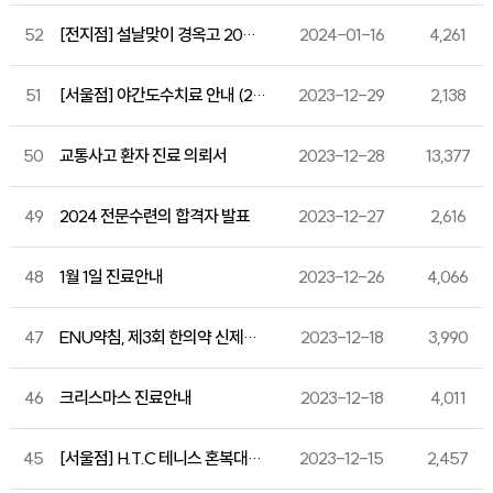
52
[전지점] 설날맞이 경옥고 20% 할인 이벤트
2024-01-16
4,261
51
[서울점] 야간도수치료 안내 (24.1.1~)
2023-12-29
2,138
50
교통사고 환자 진료 의뢰서
2023-12-28
13,377
49
2024 전문수련의 합격자 발표
2023-12-27
2,616
48
1월 1일 진료안내
2023-12-26
4,066
47
ENU약침, 제3회 한의약 신제품.신기술대회 한의약진흥원장상 수상!
2023-12-18
3,990
46
크리스마스 진료안내
2023-12-18
4,011
45
[서울점] H.T.C 테니스 혼복대회 응원!
2023-12-15
2,457