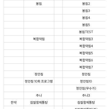
봉침
봉침2
봉침3
봉침4
봉침5
봉침TEST
복합약침
복합약침3
복합약침4
복합약침5
복합약침6
복합약침7
정안침
정안침
정안침 10회 프로그램
정안침10
정안침(무수가)
추나
추나3
한약
참잘함제통탕
참잘함제통탕