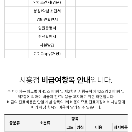
약제소견서(영문)
봉침/약침 소견서
입퇴원확인서
입원증명서
진료확인서
사본발급
CD Copy(개당)
시흥점
비급여항목 안내
입니다.
본 페이지는 의료법 제45조 제1항 및 제2항과 시행규칙 제42조의 2 제1항 및
제2항에 의하여 비급여 진료비용을 고지하기 위한 화면입니다.
비급여 진료비용은 단일 개별 항목의 1회 비용이므로 진료과정에서 처방량에
따라 해당 항목의 비용이 달라질 수 있습니다.
항목
중분류
소분류
코드
명칭
비용
최저비용