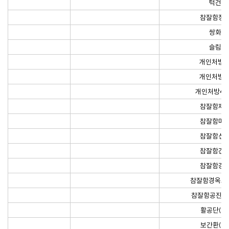
턱건탕
참잘함정
쌍화탕
슬림환
개인처방3
개인처방6
개인처방40
참잘함제
참잘함마
참잘함신
참잘함건
참잘함강
참잘함경옥고(
참잘함공진단(
활공단(10
보간환(10