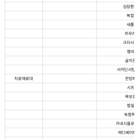
심장환(1
복합Ex
새롬Ex
쯔무라E
크라시에
젬비오
글치온
서카딘서방정 
치료재료대
한방파
시프겔
목보호
찜질팩
쑥찜팩 1
키네시올로지
메디베이M