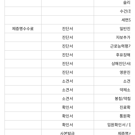
슬리퍼
수건(장당
세면도
제증명수수료
진단서
일반진단
진단서
자보추가진
진단서
근로능력평가용
진단서
후유장해진
진단서
상해진단서(3
진단서
영문진단
소견서
소견서
소견서
약제소견
소견서
봉침/약침 
확인서
진료확인
확인서
통원확인
확인서
입원확인서 / 입
사본발급
제증명서