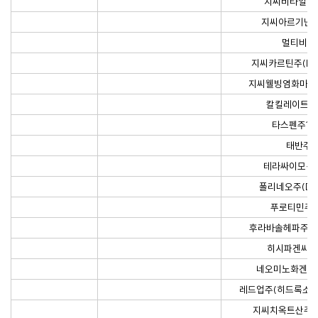
지씨비타일이
지씨아르기닌주
멀티비타
지씨카르틴주(L
지씨웰빙염화마그네
칼킬레이트주1
타스펜주10
태반주
테라싸이모신
폴리네오주(DN
푸로티민주1
후라바솔헤파주100
히시파겐씨주2
네오미노화겐씨
레드업주(히드록소코
지씨치옥트산주(