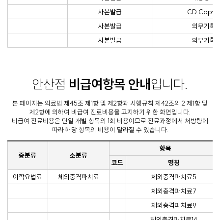
사본발급
CD Copy
사본발급
의무기록
사본발급
의무기록
안산점
비급여항목 안내
입니다.
본 페이지는 의료법 제45조 제1항 및 제2항과 시행규칙 제42조의 2 제1항 및
제2항에 의하여 비급여 진료비용을 고지하기 위한 화면입니다.
비급여 진료비용은 단일 개별 항목의 1회 비용이므로 진료과정에서 처방량에
따라 해당 항목의 비용이 달라질 수 있습니다.
항목
중분류
소분류
코드
명칭
이학요법료
체외충격파치료
체외충격파치료5
체외충격파치료7
체외충격파치료9
체외충격파치료14