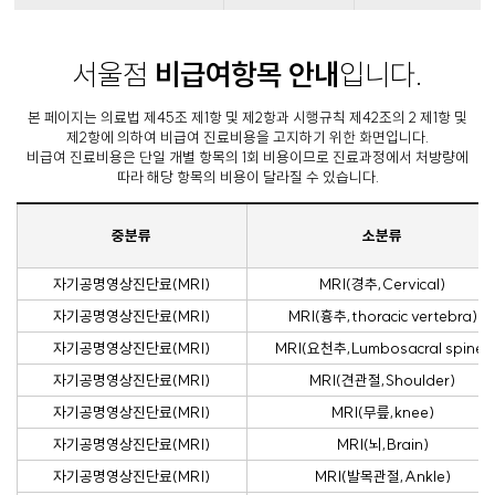
서울점
비급여항목 안내
입니다.
본 페이지는 의료법 제45조 제1항 및 제2항과 시행규칙 제42조의 2 제1항 및
제2항에 의하여 비급여 진료비용을 고지하기 위한 화면입니다.
비급여 진료비용은 단일 개별 항목의 1회 비용이므로 진료과정에서 처방량에
따라 해당 항목의 비용이 달라질 수 있습니다.
중분류
소분류
자기공명영상진단료(MRI)
MRI(경추,Cervical)
자기공명영상진단료(MRI)
MRI(흉추,thoracic vertebra)
자기공명영상진단료(MRI)
MRI(요천추,Lumbosacral spine)
자기공명영상진단료(MRI)
MRI(견관절,Shoulder)
자기공명영상진단료(MRI)
MRI(무릎,knee)
자기공명영상진단료(MRI)
MRI(뇌,Brain)
자기공명영상진단료(MRI)
MRI(발목관절,Ankle)