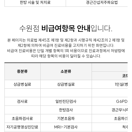
한방 시술 및 처치료
경근간섭저주파요법
수원점
비급여항목 안내
입니다.
본 페이지는 의료법 제45조 제1항 및 제2항과 시행규칙 제42조의 2 제1항 및
제2항에 의하여 비급여 진료비용을 고지하기 위한 화면입니다.
비급여 진료비용은 단일 개별 항목의 1회 비용이므로 진료과정에서 처방량에
따라 해당 항목의 비용이 달라질 수 있습니다.
중분류
소분류
코드
상급병실료
상급병실료
1인실(병실
검사료
일반진단검사
G6PD 
한방검사
경근무늬측
초음파검사료
기본초음파
초음파(So
자기공명영상진단료
MRI-기본검사
척추