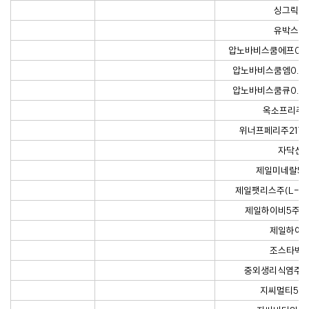
싱그릭스
유박스비
압노바비스쿰에프0.0
압노바비스쿰엠0.02
압노바비스쿰큐0.02
옥소프리주1
위너프페리주217mL
자닥신
제일미네랄5주
제일팻리스주(L-카
제일하이비5주(D
제일하이
조스타박
중외생리식염주사
지씨멀티5주1