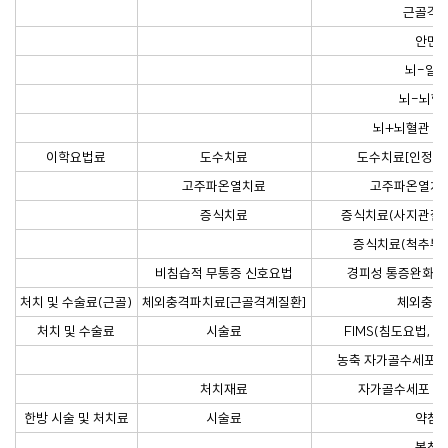
근골격
안면
뇌-일
뇌-뇌혈
뇌+뇌혈관 
이학요법료
도수치료
도수치료[인정횟
고주파온열치료
고주파온열치
증식치료
증식치료(사지관절부위
증식치료(척추부위)
비침습적 무통증 신호요법
경피성 통증완화 
처치 및 수술료(근골)
체외충격파치료[근골격계질환]
체외충격
처치 및 수술료
시술료
FIMS(침도요법, 
농축 자가골수세포 추
처치재료
자가골수세포 농
한방 시술 및 처치료
시술료
약침
봉침