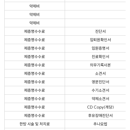
약제비
약제비
약제비
제증명수수료
진단서
제증명수수료
입퇴원확인서
제증명수수료
입원증명서
제증명수수료
진료확인서
제증명수수료
의무기록사본
제증명수수료
소견서
제증명수수료
영문진단서
제증명수수료
수기소견서
제증명수수료
약제소견서
제증명수수료
CD Copy(개당)
제증명수수료
후유장애진단서
한방 시술 및 처치료
추나요법