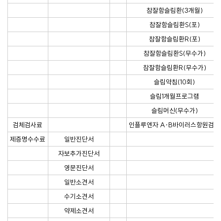
참잘함슬림환(3개월)
참잘함슬림환S(포)
참잘함슬림환R(포)
참잘함슬림환S(무수가)
참잘함슬림환R(무수가)
슬림약침(10회)
슬림1개월프로그램
슬림머신(무수가)
검체검사료
인플루엔자 A·B바이러스항원검사
제증명수수료
일반진단서
자보추가진단서
영문진단서
일반소견서
수기소견서
약제소견서