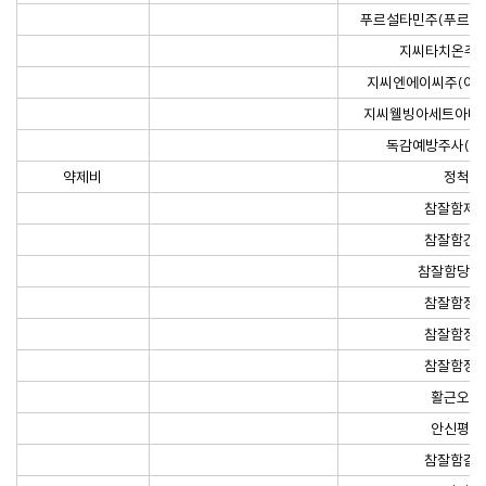
푸르설타민주(푸르설
지씨타치온주6
지씨엔에이씨주(아
지씨웰빙아세트아미노
독감예방주사(인
약제비
정척탕
참잘함제
참잘함건
참잘함당귀
참잘함정
참잘함정
참잘함정
활근오적
안신평위
참잘함갈