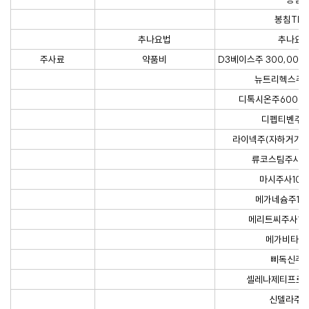
봉침TES
추나요법
추나요
주사료
약품비
D3베이스주 300,000
뉴트리헥스주2
디톡시온주600mg,
디펩티벤주5
라이넥주(자하거가수
류코스팀주사액 
마시주사10%
메가네슘주10
메리트씨주사10g
메가비타민
삐독신주1
셀레나제티프로주
신델라주5