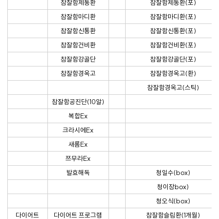
참잘함제통환
참잘함제통환(포)
참잘함마디환
참잘함마디환(포)
참잘함신통환
참잘함신통환(포)
참잘함건비환
참잘함건비환(포)
참잘함강골단
참잘함강골단(포)
참잘함경옥고
참잘함경옥고(환)
참잘함경옥고(스틱)
참잘함공진단(10알)
복합Ex
크라시에Ex
새롬Ex
쯔무라Ex
발효해독
청일수(box)
청이장box)
청오식(box)
다이어트
다이어트 프로그램
참잘함슬림환(1개월)