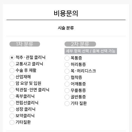
비용문의
시술 분류
1차 분류
2차 분류
세부 항목 선택 / 중복 선택 가능
척추·관절 클리닉
목통증
교통사고 클리닉
허리통증
수술 후 재활
목·허리디스크
산업재해
협착증
암 요양 및 입원
어깨통증
턱관절·안면 클리닉
무릎통증
족부클리닉
골반통증
전립선클리닉
기타 질환
성장 클리닉
보약클리닉
기타질환