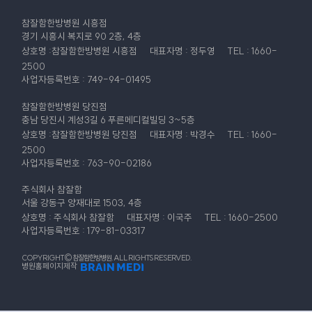
제출 하셔야 합니다.
참잘함한방병원 시흥점
7. 처리하는 개인정보 항목 참잘함한방병원은(는) 다음의 개인정보
경기 시흥시 복지로 90 2층, 4층
항목을 처리하고 있습니다.
상호명 :참잘함한방병원 시흥점
대표자명 : 정두영
TEL : 1660-
ο 수집항목 : 이름 , 생년월일, 로그인ID, 비밀번호, 휴대전화번호 ,
2500
이메일 주소, 접속로그, 쿠키, 서비스이용기록
사업자등록번호 : 749-94-01495
ο 선택항목 : 지점, 관심분야, 이벤트선택항목, 가입경로, 메일링 및 SMS
서비스 수신여부
참잘함한방병원 당진점
충남 당진시 계성3길 6 푸른메디컬빌딩 3~5층
8. 개인정보의 파기
상호명 :참잘함한방병원 당진점
대표자명 : 박경수
TEL : 1660-
① 참잘함한방병원은(는) 원칙적으로 개인정보 처리목적이 달성된
2500
경우에는 지체없이 해당 개인정보를 파기합니다. 파기의 절차, 기한 및
사업자등록번호 : 763-90-02186
방법은 다음과 같습니다.
개인정보의 보유기간이 경과된 경우에는 보유기간의 종료일로부터 5일
주식회사 참잘함
이내에, 개인정보의 처리 목적 달성, 해당 서비스의 폐지, 사업의 종료 등
서울 강동구 양재대로 1503, 4층
그 개인정보가 불필요하게 되었을 때에는 개인정보의 처리가 불필요한
상호명 : 주식회사 참잘함
대표자명 : 이국주
TEL : 1660-2500
것으로 인정되는 날로부터 5일 이내에 그 개인정보를 파기합니다.
사업자등록번호 : 179-81-03317
② 참잘함한방병원은(는) 다음의 방법으로 개인정보를 파기합니다.
ο 전자적 파일 : 파일 삭제, 디스크 포맷, 기록을 재생할 수 없는 기술적
COPYRIGHT© 참잘함한방병원. ALL RIGHTS RESERVED.
병원홈페이지제작
방법을 사용합니다.
ο 종이 문서 : 분쇄하거나 소각
9. 개인정보 자동수집 장치의 설치, 운영 및 그 거부에 관한 사항