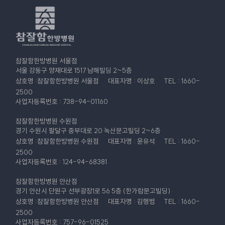
계약서 등 문서에 명시하고, 수탁자가 개인정보를 안전하게
처리하는지를 감독하고 있습니다.
5. 개인정보의 제3자 제공
참잘함한방병원은(는) 정보주체의 별도 동의, 법률의 특별한 규정 등
개인정보 보호법 제17조에 해당하는 경우 외에는 개인정보를 제3자에게
참잘함한방병원 서울점
제공하지 않습니다.
서울 강동구 양재대로 1517 남해빌딩 2~5층
상호명 :참잘함한방병원 서울점
대표자명 : 이상호
TEL : 1660-
6. 정보주체의 권리ㆍ의무 및 행사방법
2500
정보주체는 참잘함한방병원에 대해 언제든지 다음 각 호의 개인 정보
사업자등록번호 : 738-94-01160
보호 관련 권리를 행사할 수 있습니다.
① 개인정보 열람요구 ② 오류 등이 있을 경우 정정 요구 ③ 삭제요구 ④
참잘함한방병원 수원점
처리정지 요구에 대해
경기 수원시 팔달구 중부대로 20 녹산문고빌딩 2~6층
개인정보 보호법 시행규칙 별지 제8호 서식에 따라 서면, 전자우편,
상호명 :참잘함한방병원 수원점
대표자명 : 윤유석
TEL : 1660-
모사전송(FAX) 등을 통하여 하실 수 있으며 참잘함한방병원 은(는) 이에
2500
대해 지체 없이 조치하겠습니다.
사업자등록번호 : 124-94-68381
정보주체가 개인정보의 오류 등에 대한 정정 또는 삭제를 요구한
경우에는 정정 또는 삭제를 완료할 때까지 당해 개인정보를 이용하거나
참잘함한방병원 안산점
제공하지 않습니다.
경기 안산시 단원구 선부광장1로 56 5층 (한가람문고빌딩)
권리 행사는 정보주체의 법정대리인이나 위임을 받은 자 등 대리인을
상호명 :참잘함한방병원 안산점
대표자명 : 김행범
TEL : 1660-
통하여 하실 수 있습니다.
2500
이 경우 개인정보 보호법 시행규칙 별지 제11호 서식에 따른 위임장을
사업자등록번호 : 757-96-01525