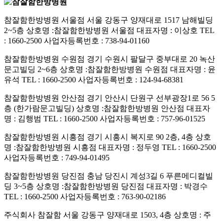
참잘함한방병원 서울점
서울 강동구 양재대로 1517 남해빌딩
2~5층
상호명 :참잘함한방병원 서울점
대표자명 : 이상호
TEL
: 1660-2500
사업자등록번호 : 738-94-01160
참잘함한방병원 수원점
경기 수원시 팔달구 중부대로 20 녹산
문고빌딩 2~6층
상호명 :참잘함한방병원 수원점
대표자명 : 윤
유석
TEL : 1660-2500
사업자등록번호 : 124-94-68381
참잘함한방병원 안산점
경기 안산시 단원구 선부광장1로 56 5
층 (한가람문고빌딩)
상호명 :참잘함한방병원 안산점
대표자
명 : 김행범
TEL : 1660-2500
사업자등록번호 : 757-96-01525
참잘함한방병원 시흥점
경기 시흥시 복지로 90 2층, 4층
상호
명 :참잘함한방병원 시흥점
대표자명 : 정두영
TEL : 1660-2500
사업자등록번호 : 749-94-01495
참잘함한방병원 당진점
충남 당진시 계성3길 6 푸른메디컬빌
딩 3~5층
상호명 :참잘함한방병원 당진점
대표자명 : 박경수
TEL : 1660-2500
사업자등록번호 : 763-90-02186
주식회사 참잘함
서울 강동구 양재대로 1503, 4층
상호명 : 주