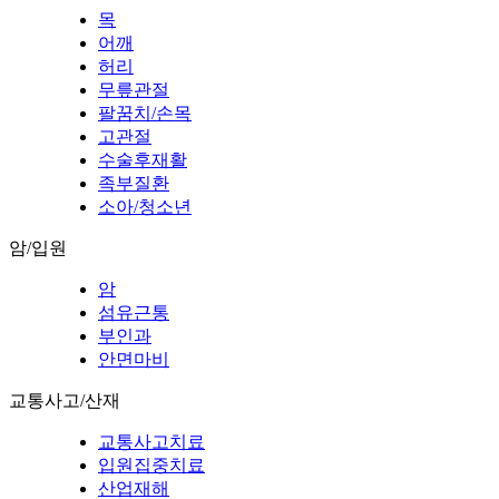
목
어깨
허리
무릎관절
팔꿈치/손목
고관절
수술후재활
족부질환
소아/청소년
암/입원
암
섬유근통
부인과
안면마비
교통사고/산재
교통사고치료
입원집중치료
산업재해