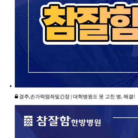
경추,손가락염좌및긴장 | 대학병원도 못 고친 병, 해결!