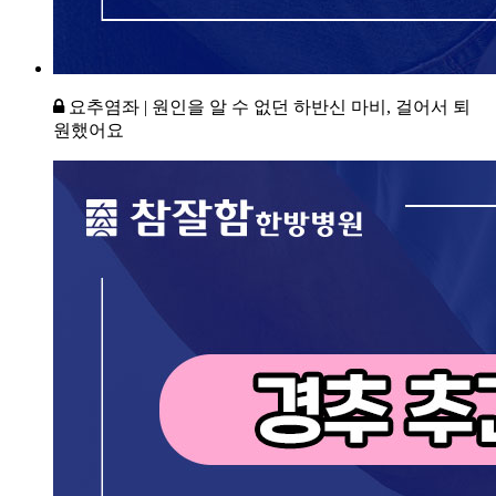
요추염좌 | 원인을 알 수 없던 하반신 마비, 걸어서 퇴
원했어요