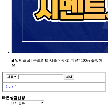
압박골절 | 콘크리트 시술 안하고 치료? 100% 좋았어
요
검색
1
2
3
4
빠른상담신청