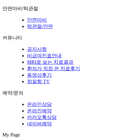
안면마비/턱관절
안면마비
턱관절/안면
커뮤니티
공지사항
비급여진료안내
MRI로 보는 치료결과
환자가 직접 쓴 치료후기
동영상후기
참잘함 TV
예약/문의
온라인상담
온라인예약
카카오톡상담
네이버예약
My Page