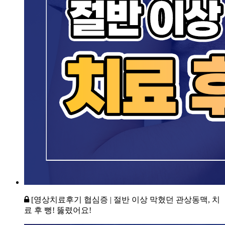
[영상치료후기 협심증 | 절반 이상 막혔던 관상동맥, 치
료 후 뻥! 뚫렸어요!