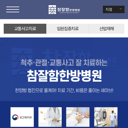
지점
교통사고치료
입원집중치료
산업재해