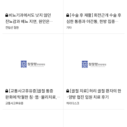
비뇨기과에서도 낫지 않던
[수술 후 재활] 회전근개 수술 후
잔뇨감과 배뇨 지연, 원인은
심한 통증과 야간통, 한방 집중
'골반저근 과긴장'
치료로 빠른 일상 복귀
전립선 질환
기타
[교통사고후유증]골절 통증
[골절 치료] 허리 골절 환자의 한
완화에 탁월한 침·뜸·물리치료,
·양방 협진 입원 치료 후기
대만족 교통사고 회복기
교통사고후유증
허리디스크