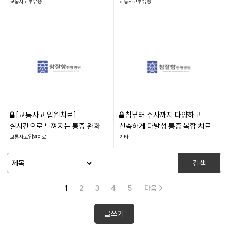
참잘함 주치의 시스템
치료 후기
교통사고후유증
교통사고후유증
[교통사고 입원치료]
침부터 주사까지 다양하고
실시간으로 느껴지는 통증 완화
신속하게 다발성 통증 복합 치료
신기하고 만족스러웠던 입원 치료
호전 사례
교통사고입원치료
기타
검색
1
2
3
4
5
다음 >
글쓰기