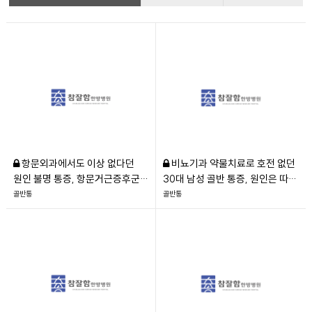
항문외과에서도 이상 없다던
비뇨기과 약물치료로 호전 없던
원인 불명 통증, 항문거근증후군
30대 남성 골반 통증, 원인은 따로
3개월 치료 후기
있었다
골반통
골반통